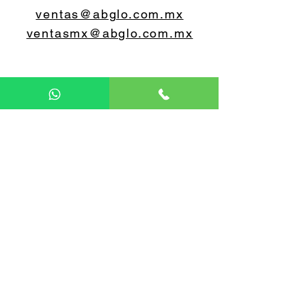
ventas@abglo.com.mx
ventasmx@abglo.com.mx
5579 07 0648
5560 55 0603
Lunes a viernes
9:00 a 18:00 horas
Sábado y Domingo CERRADO