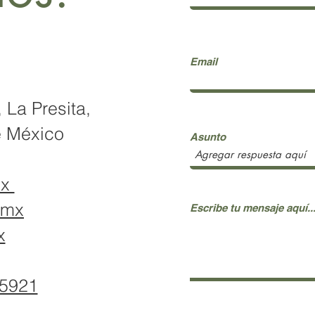
Email
 La Presita,
de México
Asunto
mx
.mx
Escribe tu mensaje aquí..
x
 5921