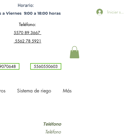
Horario:
Iniciar sesión
 a Viernes 9:00 a 18:00 horas ​
Teléfono:
5
570 89 3667
5562 78 5921
9070648
5560550603
ros
Sistema de riego
Más
Teléfono