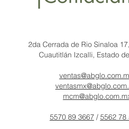
2da Cerrada de Rio Sinaloa 17,
Cuautitlán
Izcalli, Estado 
ventas@abglo.com.
ventasmx@abglo.com
mcm@abglo.com.m
5570 89 3667
/
5562 78