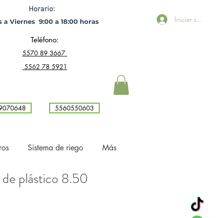
Horario:
Iniciar sesión
 a Viernes 9:00 a 18:00 horas ​
Teléfono:
5
570 89 3667
5562 78 5921
9070648
5560550603
ros
Sistema de riego
Más
 de plástico 8.50