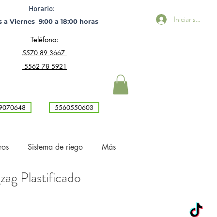
Horario:
Iniciar sesión
 a Viernes 9:00 a 18:00 horas ​
Teléfono:
5
570 89 3667
5562 78 5921
9070648
5560550603
ros
Sistema de riego
Más
zag Plastificado