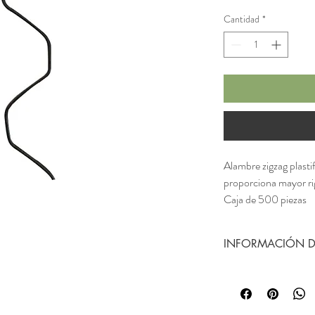
Cantidad
*
Alambre zigzag plastif
proporciona mayor rigi
Caja de 500 piezas
de 1.90 m. C12.5
INFORMACIÓN 
Alambre zigzag plastifi
mayor rigidez al sujetar 
Caja de 500 piezas
de 1.90 m. C12.5