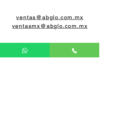
ventas@abglo.com.mx
ventasmx@abglo.com.mx
5579 07 0648
5560 55 0603
Lunes a viernes
9:00 a 18:00 horas
Sábado y Domingo CERRADO