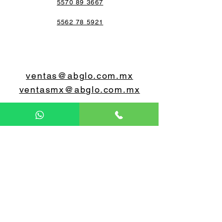
5570 89 3667
5562 78 5921
ventas@abglo.com.mx
ventasmx@abglo.com.mx
5579 07 0648
5560 55 0603