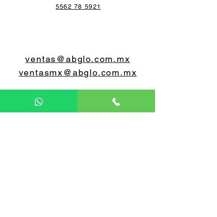
5562 78 5921
ventas@abglo.com.mx
ventasmx@abglo.com.mx
5579 07 0648
5560 55 0603
Lunes a viernes