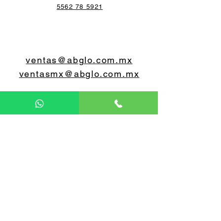
5562 78 5921
ventas@abglo.com.mx
ventasmx@abglo.com.mx
5579 07 0648
5560 55 0603
Lunes a viernes