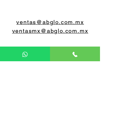
ventas@abglo.com.mx
ventasmx@abglo.com.mx
5579 07 0648
5560 55 0603
Lunes a viernes
9:00 a 18:00 horas
Sábado y Domingo CERRADO