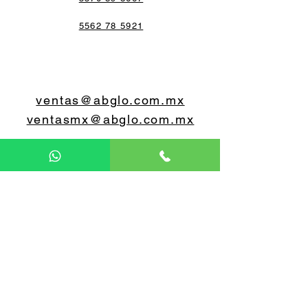
5562 78 5921
ventas@abglo.com.mx
ventasmx@abglo.com.mx
5579 07 0648
5560 55 0603